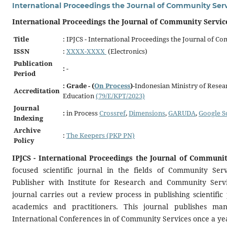
International Proceedings the Journal of Community Ser
International Proceedings the Journal of Community Servic
Title
: IPJCS - International Proceedings the Journal of C
ISSN
:
XXXX-XXXX
(Electronics)
Publication
:
-
Period
: Grade - (
On Process
)
-Indonesian Ministry of Resea
Accreditation
Education
(79/E/KPT/2023)
Journal
:
in Process
Crossref
,
Dimensions
,
GARUDA
,
Google S
Indexing
Archive
:
The Keepers (PKP PN)
Policy
IPJCS - International Proceedings the Journal of Communit
focused scientific journal in the fields of Community Ser
Publisher with Institute for Research and Community Servi
journal carries out a review process in publishing scientifi
academics and practitioners. This journal publishes man
International Conferences in of Community Services once a ye