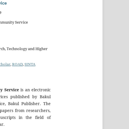
vice
e
ommunity Service
rch, Technology and Higher
cholar
,
ROAD
,
SINTA
y Service
is an electronic
vices published by Bakul
ce, Bakul Publisher. The
c papers from researchers,
uscripts in the field of
ar.