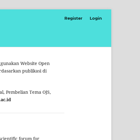
Register
Login
nggunakan Website Open
rdasarkan publikasi di
l, Pembelian Tema OJS,
ac.id
cientific forum for