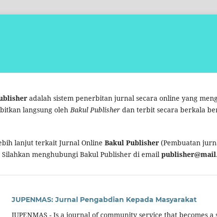
ublisher
adalah sistem penerbitan jurnal secara online yang me
rbitkan langsung oleh
Bakul Publisher
dan terbit secara berkala be
bih lanjut terkait Jurnal Online
Bakul Publisher
(Pembuatan jurna
 Silahkan menghubungi Bakul Publisher di email
publisher@mail.
JUPENMAS: Jurnal Pengabdian Kepada Masyarakat
JUPENMAS - Is a journal of community service that becomes a s