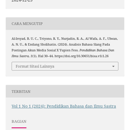
CARA MENGUTIP
Al-Irsyad, B. U. C., Triyono, R. Y., Nurjadin, R. A., Al Wafa, A. F., Ulwan,
A. N. U., & Endang Sholihatin. (2024). Analisis Bahasa Slang Pada
Postingan Akun Media Sosial X Yupien Fess.
Pendidikan Bahasa Dan
Ilmu Sastra
,
1
(1), Hal 30–44. https://doi.org/10.30651/bisa.v1i1.26
Format Sitasi Lainnya
TERBITAN
Vol 1 No 1 (2024): Pendidikan Bahasa dan Ilmu Sastra
BAGIAN