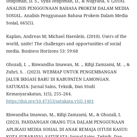
Istiqomah, D. S., Syifa Istiqomah, D., & Nugraha, V. (2018).
ANALISIS PENGGUNAAN BAHASA PROKEM DALAM MEDIA
SOSIAL. Analisis Penggunaan Bahasa Prokem Dalam Media
Sosial, 665(5).
Kaplan, Andreas M; Michael Haenlein. (2010). Users of the
world, unite! The challenges and opportunities of social
media. Business Horizons 53: 59:68
Ghozali, I. ., Riswandha Imawan, M. ., Rifqi Zamzami, M. ., &
Zuhri, S. . (2023). WEBMAP UNTUK PENGEMBANGAN
JALUR IRIGASI BARU DI KABUPATEN LAMONGAN.
SATUKATA: Jurnal Sains, Teknik, Dan Studi
Kemasyarakatan, 1(5), 255–264.
https://doi.org/10.47353/satukata.v1i5.1401
Riswandha Imawan, M., Rifqi Zamzami, M., & Ghozali, I.
(2023). PANDANGAN ORANG TUA DALAM PENGGUNAAN
APLIKASI MEDIA SOSIAL DI ANAK REMAJA (STUDI KASUS:
KOTA SURABAYA). SATUKATA: Jurnal Sains, Teknik, Dan