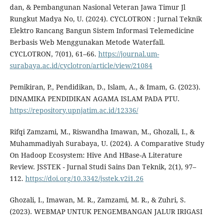
dan, & Pembangunan Nasional Veteran Jawa Timur Jl
Rungkut Madya No, U. (2024). CYCLOTRON : Jurnal Teknik
Elektro Rancang Bangun Sistem Informasi Telemedicine
Berbasis Web Menggunakan Metode Waterfall.
CYCLOTRON, 7(01), 61–66.
https://journal.um-
surabaya.ac.id/cyclotron/article/view/21084
Pemikiran, P., Pendidikan, D., Islam, A., & Imam, G. (2023).
DINAMIKA PENDIDIKAN AGAMA ISLAM PADA PTU.
https://repository.upnjatim.ac.id/12336/
Rifqi Zamzami, M., Riswandha Imawan, M., Ghozali, I., &
Muhammadiyah Surabaya, U. (2024). A Comparative Study
On Hadoop Ecosystem: Hive And HBase-A Literature
Review. JSSTEK - Jurnal Studi Sains Dan Teknik, 2(1), 97–
112.
https://doi.org/10.3342/jsstek.v2i1.26
Ghozali, I., Imawan, M. R., Zamzami, M. R., & Zuhri, S.
(2023). WEBMAP UNTUK PENGEMBANGAN JALUR IRIGASI