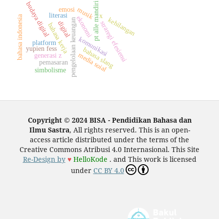
budaya digital
pt alle mandiri
emosi
musik
literasi
x
bahasa indonesia
ekonomi
kehilangan
pengelolaan keuangan
digital
straregi efesiensi
bahasa kerja
komunikasi
platform
yupien fess
bahasa slang
media soial
generasi z
pemasaran
simbolisme
Copyright © 2024 BISA - Pendidikan Bahasa dan
Ilmu Sastra
, All rights reserved. This is an open-
access article distributed under the terms of the
Creative Commons Atribusi 4.0 Internasional. This Site
Re-Design by
♥
HelloKode
. and This work is licensed
under
CC BY 4.0