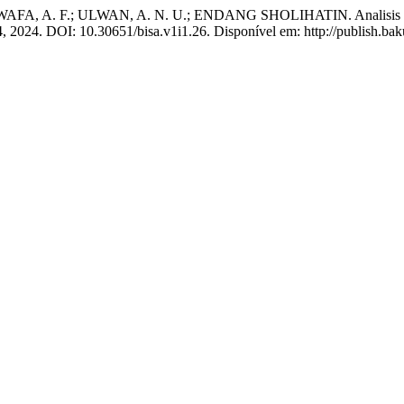
FA, A. F.; ULWAN, A. N. U.; ENDANG SHOLIHATIN. Analisis Baha
–44, 2024. DOI: 10.30651/bisa.v1i1.26. Disponível em: http://publish.b