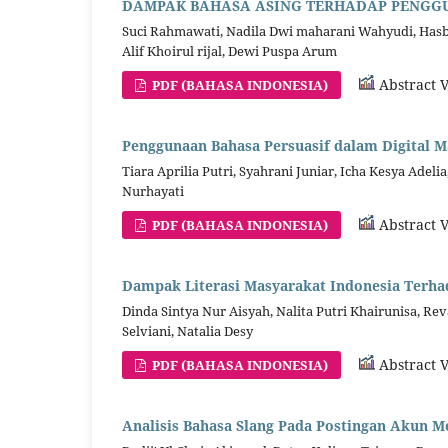
DAMPAK BAHASA ASING TERHADAP PENGGU
Suci Rahmawati, Nadila Dwi maharani Wahyudi, Has
Alif Khoirul rijal, Dewi Puspa Arum
Abstract V
PDF (BAHASA INDONESIA)
Penggunaan Bahasa Persuasif dalam Digital M
Tiara Aprilia Putri, Syahrani Juniar, Icha Kesya Ade
Nurhayati
Abstract V
PDF (BAHASA INDONESIA)
Dampak Literasi Masyarakat Indonesia Terh
Dinda Sintya Nur Aisyah, Nalita Putri Khairunisa, R
Selviani, Natalia Desy
Abstract V
PDF (BAHASA INDONESIA)
Analisis Bahasa Slang Pada Postingan Akun Me