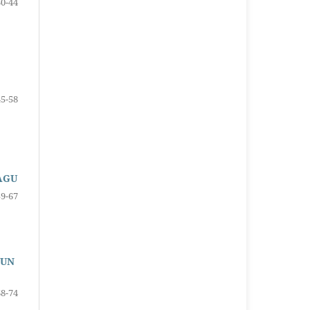
30-44
45-58
AGU
59-67
GUN
68-74