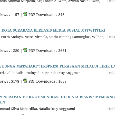
vandio Akhmal Nurjadin, Arij Fiddin Al Wafa, Azizan Nasih Ulwan,
Hal 
iews : 1157 |
PDF Downloads : 848
KOTA SURABAYA BERBASIS MEDIA SOSIAL X (TWITTER)
Putra Andoyo, Nessa Nirmala, Satrio Bintang Pamungkas, Wildan,
Hal 
iews : 1280 |
PDF Downloads : 3621
 BUNGA MATAHARI”: EKSPRESI PERASAAN MELALUI LIRIK L
ri, Galuh Aulia Pradnyadita, Natalia Desy Anggraeni
Hal 
iews : 5178 |
PDF Downloads : 1638
NERAPAN ETIKA KOMUNIKASI DI DUNIA BISNIS : MEMBAN
MEN
ammad Xilva Mahardika, Natalia Desy Anggraeni
Hal 