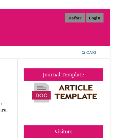
Daftar
Login
CARI
Journal Template
r,
tra,
Visitors