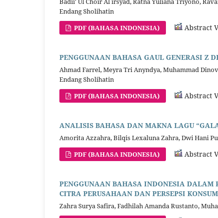
Badii' Ul Choir Al irsyad, Ratna Yuliana Triyono, Ra
Endang Sholihatin
Abstract V
PDF (BAHASA INDONESIA)
PENGGUNAAN BAHASA GAUL GENERASI Z DI 
Ahmad Farrel, Meyra Tri Anyndya, Muhammad Dinov 
Endang Sholihatin
Abstract V
PDF (BAHASA INDONESIA)
ANALISIS BAHASA DAN MAKNA LAGU “GALA
Amorita Azzahra, Bilqis Lexaluna Zahra, Dwi Hani Put
Abstract V
PDF (BAHASA INDONESIA)
PENGGUNAAN BAHASA INDONESIA DALAM PE
CITRA PERUSAHAAN DAN PERSEPSI KONSU
Zahra Surya Safira, Fadhilah Amanda Rustanto, Muh