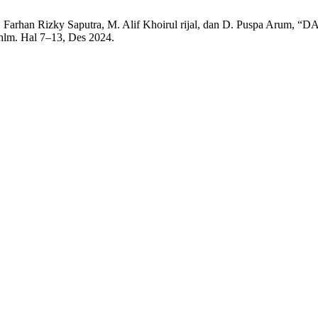
a, F. Farhan Rizky Saputra, M. Alif Khoirul rijal, dan D. P
, hlm. Hal 7–13, Des 2024.