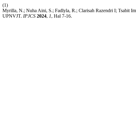
(1)
Myrilla, N.; Nuha Aini, S.; Fadlyla, R.; Clarisah Razendri I; Tsabi
UPNVJT.
IPJCS
2024
,
1
, Hal 7-16.