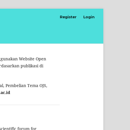
Register
Login
nggunakan Website Open
rdasarkan publikasi di
l, Pembelian Tema OJS,
ac.id
cientific forum for