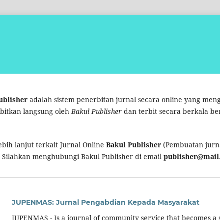
ublisher
adalah sistem penerbitan jurnal secara online yang me
rbitkan langsung oleh
Bakul Publisher
dan terbit secara berkala be
bih lanjut terkait Jurnal Online
Bakul Publisher
(Pembuatan jurna
 Silahkan menghubungi Bakul Publisher di email
publisher@mail.
JUPENMAS: Jurnal Pengabdian Kepada Masyarakat
JUPENMAS - Is a journal of community service that becomes a s