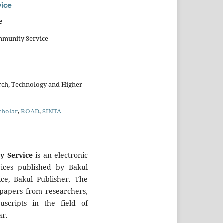
vice
e
ommunity Service
rch, Technology and Higher
cholar
,
ROAD
,
SINTA
y Service
is an electronic
vices published by Bakul
ce, Bakul Publisher. The
c papers from researchers,
uscripts in the field of
ar.