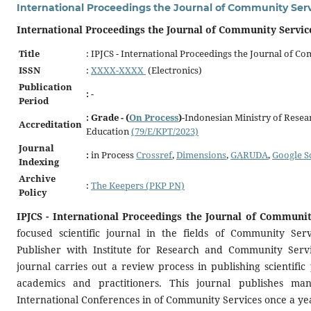
International Proceedings the Journal of Community Ser
International Proceedings the Journal of Community Servic
Title
: IPJCS - International Proceedings the Journal of C
ISSN
:
XXXX-XXXX
(Electronics)
Publication
:
-
Period
: Grade - (
On Process
)
-Indonesian Ministry of Resea
Accreditation
Education
(79/E/KPT/2023)
Journal
:
in Process
Crossref
,
Dimensions
,
GARUDA
,
Google S
Indexing
Archive
:
The Keepers (PKP PN)
Policy
IPJCS - International Proceedings the Journal of Communit
focused scientific journal in the fields of Community Ser
Publisher with Institute for Research and Community Servi
journal carries out a review process in publishing scientifi
academics and practitioners. This journal publishes man
International Conferences in of Community Services once a ye