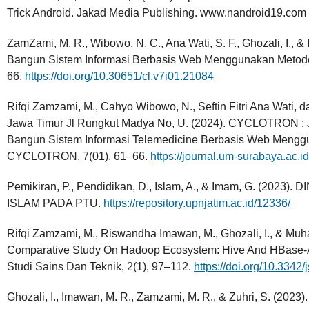
Trick Android. Jakad Media Publishing. www.nandroid19.com
ZamZami, M. R., Wibowo, N. C., Ana Wati, S. F., Ghozali, I., 
Bangun Sistem Informasi Berbasis Web Menggunakan Metod
66.
https://doi.org/10.30651/cl.v7i01.21084
Rifqi Zamzami, M., Cahyo Wibowo, N., Seftin Fitri Ana Wati
Jawa Timur Jl Rungkut Madya No, U. (2024). CYCLOTRON : J
Bangun Sistem Informasi Telemedicine Berbasis Web Menggu
CYCLOTRON, 7(01), 61–66.
https://journal.um-surabaya.ac.id
Pemikiran, P., Pendidikan, D., Islam, A., & Imam, G. (202
ISLAM PADA PTU.
https://repository.upnjatim.ac.id/12336/
Rifqi Zamzami, M., Riswandha Imawan, M., Ghozali, I., & Mu
Comparative Study On Hadoop Ecosystem: Hive And HBase-A 
Studi Sains Dan Teknik, 2(1), 97–112.
https://doi.org/10.3342/
Ghozali, I., Imawan, M. R., Zamzami, M. R., & Zuhri, S. (2