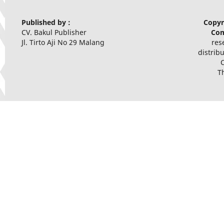
Published by :
Copyr
CV. Bakul Publisher
Com
Jl. Tirto Aji No 29 Malang
res
distrib
T