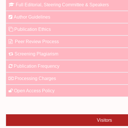
Full Editorial, Steering Committee & Speakers
Author Guidelines
Publication Ethics
Peer Review Process
Screening Plagiarism
Publication Frequency
Processing Charges
Open Access Policy
Visitors