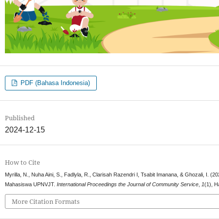
PDF (Bahasa Indonesia)
Published
2024-12-15
How to Cite
Myrilla, N., Nuha Aini, S., Fadlyla, R., Clarisah Razendri I, Tsabit Imanana, & Ghozali, I
Mahasiswa UPNVJT.
International Proceedings the Journal of Community Service
,
1
(1), H
More Citation Formats